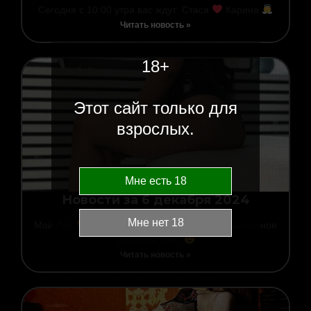
Сегодня с 10:00 утра вас ждут: Стася
Карина
Читать новость »
18+
Этот сайт только для
взрослых.
Новости за 6 декабря 2024
06.12.2024
00:03
Мой Лев
, сегодня тебя ждет поистине изысканное
удовольствие!
Читать новость »