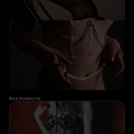
Все Новости
Page
Page
Page
Page
Page