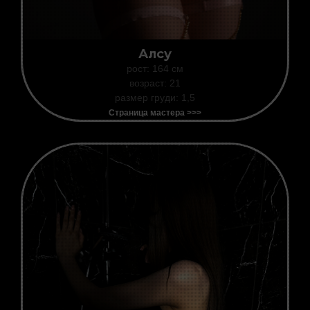
Алсу
рост: 164 см
возраст: 21
размер груди: 1,5
Страница мастера >>>