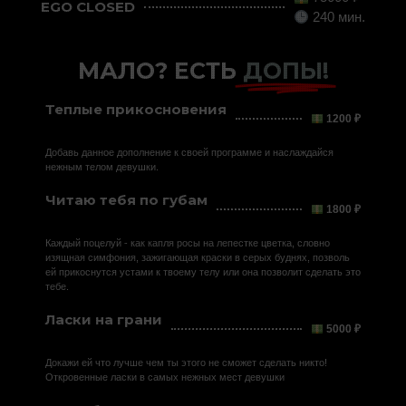
EGO CLOSED
240 мин.
МАЛО? ЕСТЬ
ДОПЫ!
Теплые прикосновения
1200 ₽
Добавь данное дополнение к своей программе и наслаждайся
нежным телом девушки.
Читаю тебя по губам
1800 ₽
Каждый поцелуй - как капля росы на лепестке цветка, словно
изящная симфония, зажигающая краски в серых буднях, позволь
ей прикоснутся устами к твоему телу или она позволит сделать это
тебе.
Ласки на грани
5000 ₽
Докажи ей что лучше чем ты этого не сможет сделать никто!
Откровенные ласки в самых нежных мест девушки