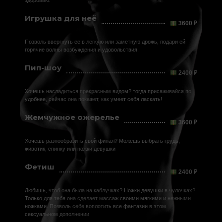
здоровью.
Игрушка для неё
3600 ₽
Позволь ввергнуть ее в легкую или заметную дрожь, подари ей
горячие волны возбуждения и удовольствия.
Пип-шоу
2400 ₽
Хочешь насладиться прекрасным видом? тогда присаживайся по
удобнее, сейчас она покажет, как умеет себя ласкать!
Жемчужное ожерелье
3600 ₽
Хочешь разнообразить свой финал? Можешь выбрать грудь,
животик, спинку или ножки девушки
Фетиш
2400 ₽
Любишь, чтоб она была на каблучках? Ножки девушки в чулочках?
Только для тебя она сделает массаж своими мягкими и нежными
ножками. Позволь себе воплотить все фантазии в этом
сексуальном дополнении