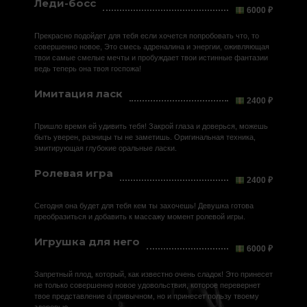
Леди-босс
6000 ₽
Прекрасно подойдет для тебя если хочется попробовать что, то
совершенно новое, Это смесь адреналина и энергии, оживляющая
твои самые смелые мечты и пробуждает твои истинные фантазии
ведь теперь она твоя госпожа!
Имитация ласк
2400 ₽
Пришло время ей удивить тебя! Закрой глаза и доверься, можешь
быть уверен, разницы ты не заметишь. Оригинальная техника,
эмитирующая глубокие оральные ласки.
Ролевая игра
2400 ₽
Сегодня она будет для тебя кем ты захочешь! Девушка готова
преобразиться и добавить к массажу момент ролевой игры.
Игрушка для него
6000 ₽
Запретный плод, который, как известно очень сладок! Это принесет
не только совершенно новое удовольствия, которое перевернет
твое представление о привычном, но и принесет пользу твоему