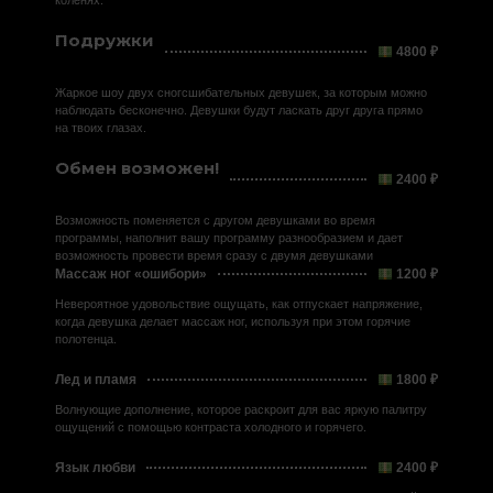
коленях.
Подружки
4800 ₽
Жаркое шоу двух сногсшибательных девушек, за которым можно
наблюдать бесконечно. Девушки будут ласкать друг друга прямо
на твоих глазах.
Обмен возможен!
2400 ₽
Возможность поменяется с другом девушками во время
программы, наполнит вашу программу разнообразием и дает
возможность провести время сразу с двумя девушками
Массаж ног «ошибори»
1200 ₽
Невероятное удовольствие ощущать, как отпускает напряжение,
когда девушка делает массаж ног, используя при этом горячие
полотенца.
Лед и пламя
1800 ₽
Волнующие дополнение, которое раскроит для вас яркую палитру
ощущений с помощью контраста холодного и горячего.
Язык любви
2400 ₽