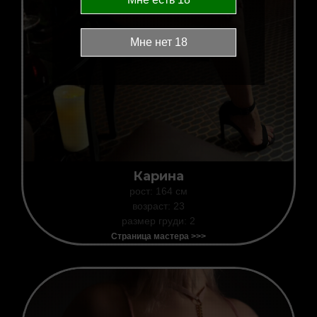
Карина
рост: 164 см
возраст: 23
размер груди: 2
Страница мастера >>>