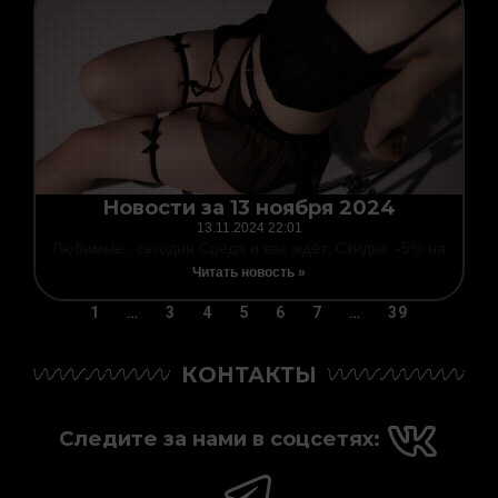
Новости за 13 ноября 2024
13.11.2024
22:01
Любимые , сегодня Среда и вас ждёт: Скидка -5% на
Читать новость »
1
…
3
4
5
6
7
…
39
КОНТАКТЫ
Следите за нами в соцсетях: