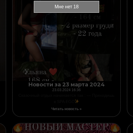
Новости за 23 марта 2024
23.03.2024
16:36
O
Сказочный отдых начинается так : — Приходишь
в SPA EGO
Читать новость »