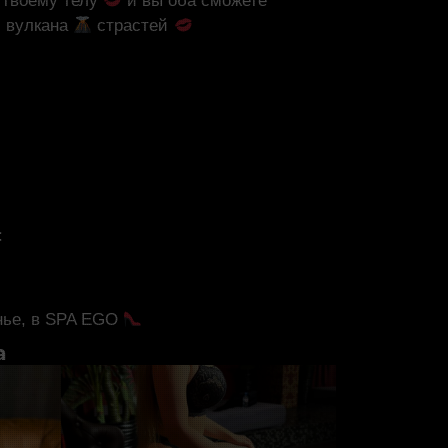
 твоему телу
и вы оба сможете
и вулкана
страстей
:
нье, в SPA EGO
а