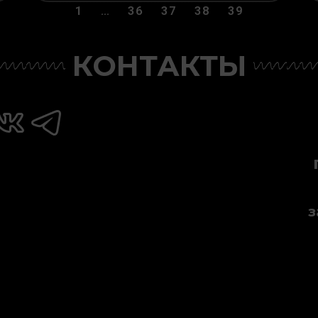
1
…
36
37
38
39
КОНТАКТЫ
з