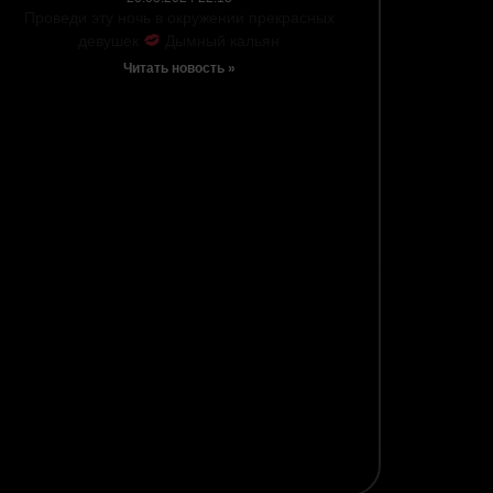
Проведи эту ночь в окружении прекрасных
девушек
Дымный кальян
Читать новость »