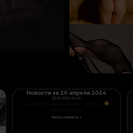
Page
Page
Page
Page
Page
Новости за 20 апреля 2024
20.04.2024
23:40
Наши красотки уже ждут своего господина
В
нашем мужском
Читать новость »