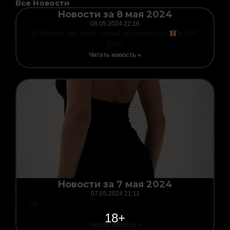
Все Новости
Page
Page
Page
Page
Page
Page
Новости за 8 мая 2024
08.05.2024
22:16
В Четверг вас ждет самый опьяняющий
в SPA
EGO
Читать новость »
Новости за 7 мая 2024
07.05.2024
21:11
Сегодня на смене — Сногсшибательная Ульяна —
Раскрепощенная Лина —
18+
Читать новость »