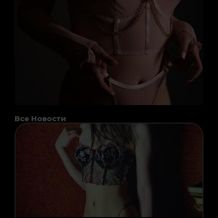
Все Новости
Page
Page
Page
Page
Page